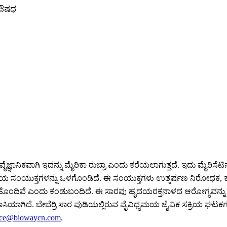
, ಔಷಧ
ದು, ವೈಜ್ಞಾನಿಕವಾಗಿ ಇದನ್ನು ಮೈರಿಕಾ ರುಬ್ರಾ ಎಂದು ಕರೆಯಲಾಗುತ್ತದೆ. ಇದು ಮೈರಿಸೆ
ಿಧ ಸಕ್ರಿಯ ಸಂಯುಕ್ತಗಳನ್ನು ಒಳಗೊಂಡಿದೆ. ಈ ಸಂಯುಕ್ತಗಳು ಉತ್ಕರ್ಷಣ ನಿರೋಧ
ೆ ಎಂದು ಕಂಡುಬಂದಿದೆ. ಈ ಸಾರವು ಹೃದಯರಕ್ತನಾಳದ ಆರೋಗ್ಯವನ್ನು ಬೆಂಬಲಿಸು
ಸರುವಾಸಿಯಾಗಿದೆ. ಬೇಬೆರ್ರಿ ಸಾರ ಪುಡಿಯಲ್ಲಿರುವ ವೈವಿಧ್ಯಮಯ ಜೈವಿಕ ಸಕ್ರಿ
ace@biowaycn.com
.