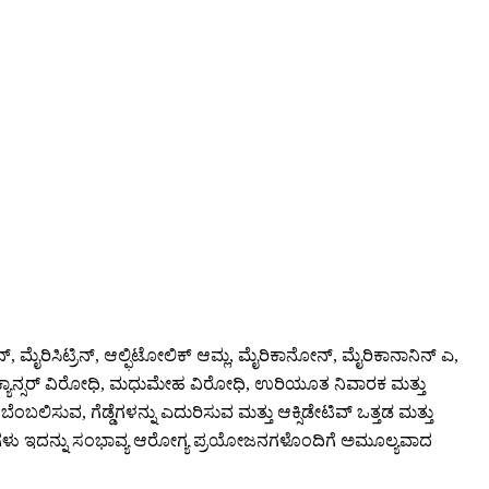
ಟಿನ್, ಮೈರಿಸಿಟ್ರಿನ್, ಆಲ್ಫಿಟೋಲಿಕ್ ಆಮ್ಲ, ಮೈರಿಕಾನೋನ್, ಮೈರಿಕಾನಾನಿನ್ ಎ,
ಕ, ಕ್ಯಾನ್ಸರ್ ವಿರೋಧಿ, ಮಧುಮೇಹ ವಿರೋಧಿ, ಉರಿಯೂತ ನಿವಾರಕ ಮತ್ತು
ವ, ಗೆಡ್ಡೆಗಳನ್ನು ಎದುರಿಸುವ ಮತ್ತು ಆಕ್ಸಿಡೇಟಿವ್ ಒತ್ತಡ ಮತ್ತು
ಯ ಘಟಕಗಳು ಇದನ್ನು ಸಂಭಾವ್ಯ ಆರೋಗ್ಯ ಪ್ರಯೋಜನಗಳೊಂದಿಗೆ ಅಮೂಲ್ಯವಾದ