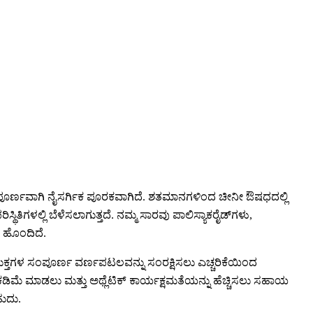
, ಸಂಪೂರ್ಣವಾಗಿ ನೈಸರ್ಗಿಕ ಪೂರಕವಾಗಿದೆ. ಶತಮಾನಗಳಿಂದ ಚೀನೀ ಔಷಧದಲ್ಲಿ
ತಿಗಳಲ್ಲಿ ಬೆಳೆಸಲಾಗುತ್ತದೆ. ನಮ್ಮ ಸಾರವು ಪಾಲಿಸ್ಯಾಕರೈಡ್‌ಗಳು,
 ಹೊಂದಿದೆ.
ಂಯುಕ್ತಗಳ ಸಂಪೂರ್ಣ ವರ್ಣಪಟಲವನ್ನು ಸಂರಕ್ಷಿಸಲು ಎಚ್ಚರಿಕೆಯಿಂದ
ಿಮೆ ಮಾಡಲು ಮತ್ತು ಅಥ್ಲೆಟಿಕ್ ಕಾರ್ಯಕ್ಷಮತೆಯನ್ನು ಹೆಚ್ಚಿಸಲು ಸಹಾಯ
ಹುದು.