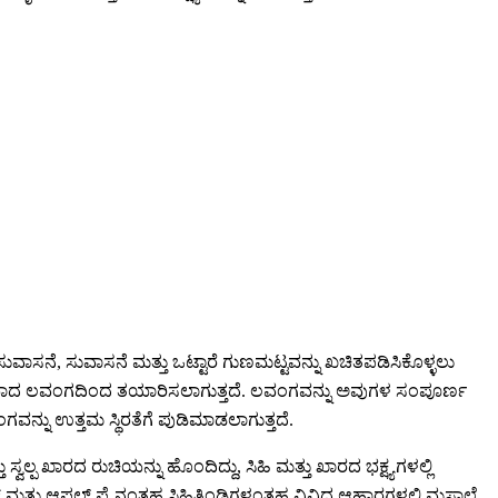
ನೆ, ಸುವಾಸನೆ ಮತ್ತು ಒಟ್ಟಾರೆ ಗುಣಮಟ್ಟವನ್ನು ಖಚಿತಪಡಿಸಿಕೊಳ್ಳಲು
ಾಲೆಯಾದ ಲವಂಗದಿಂದ ತಯಾರಿಸಲಾಗುತ್ತದೆ. ಲವಂಗವನ್ನು ಅವುಗಳ ಸಂಪೂರ್ಣ
ನು ಉತ್ತಮ ಸ್ಥಿರತೆಗೆ ಪುಡಿಮಾಡಲಾಗುತ್ತದೆ.
್ಪ ಖಾರದ ರುಚಿಯನ್ನು ಹೊಂದಿದ್ದು, ಸಿಹಿ ಮತ್ತು ಖಾರದ ಭಕ್ಷ್ಯಗಳಲ್ಲಿ
ರೆಡ್ ಮತ್ತು ಆಪಲ್ ಪೈ ನಂತಹ ಸಿಹಿತಿಂಡಿಗಳಂತಹ ವಿವಿಧ ಆಹಾರಗಳಲ್ಲಿ ಮಸಾಲೆ