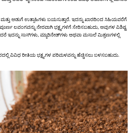
ು ಮತ್ತು ಅಡುಗೆ ಉತ್ಸಾಹಿಗಳು ಬಯಸುತ್ತಾರೆ. ಇದನ್ನು ಖಾರದಿಂದ ಸಿಹಿಯವರೆಗೆ
ಸಂಪೂರ್ಣ ಲವಂಗವನ್ನು ನೇರವಾಗಿ ಭಕ್ಷ್ಯಗಳಿಗೆ ಸೇರಿಸಬಹುದು, ಅವುಗಳ ವಿಶಿಷ್ಟ
ರೆ ಇದನ್ನು ಸಾಸ್‌ಗಳು, ಮ್ಯಾರಿನೇಡ್‌ಗಳು ಅಥವಾ ಮಸಾಲೆ ಮಿಶ್ರಣಗಳಲ್ಲಿ
್ಲಿ ವಿವಿಧ ರೀತಿಯ ಭಕ್ಷ್ಯಗಳ ಪರಿಮಳವನ್ನು ಹೆಚ್ಚಿಸಲು ಬಳಸಬಹುದು.