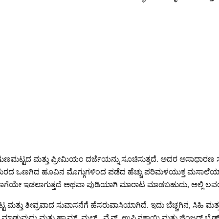
್ಟದ ಮತ್ತು ಪ್ರೀಮಿಯಂ ದರ್ಜೆಯನ್ನು ಸೂಚಿಸುತ್ತದೆ. ಅದರ ಅಸಾಧಾರಣ ಸುವಾಸ
 ಲವಂಗ ಮರದ ಒಣಗಿದ ಹೂವಿನ ಮೊಗ್ಗುಗಳಿಂದ ಪಡೆದ ಹೆಚ್ಚು ಪರಿಮಳಯುಕ್ತ ಮಸ
ಾಗೆಯೇ ಇಡಲಾಗುತ್ತದೆ ಅಥವಾ ಪುಡಿಯಾಗಿ ಮಾರಾಟ ಮಾಡಬಹುದು, ಅಲ್ಲಿ ಲವಂಗವನ್
 ತೀವ್ರವಾದ ಸುವಾಸನೆಗೆ ಹೆಸರುವಾಸಿಯಾಗಿದೆ. ಇದು ಬೆಚ್ಚಗಿನ, ಸಿಹಿ ಮತ್ತು ಸ್ವಲ
ಾಡುವುದು ಮತ್ತು ಹ್ಯಾಮ್, ಮಲ್ಲ್ಡ್ ವೈನ್, ಉಪ್ಪಿನಕಾಯಿ ಮತ್ತು ಜಿಂಜರ್ ಬ್