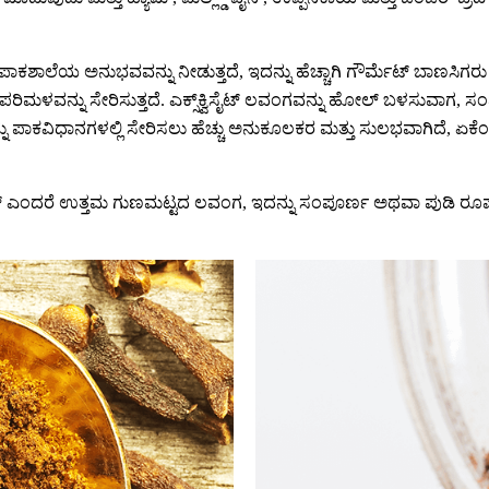
ಮ ಪಾಕಶಾಲೆಯ ಅನುಭವವನ್ನು ನೀಡುತ್ತದೆ, ಇದನ್ನು ಹೆಚ್ಚಾಗಿ ಗೌರ್ಮೆಟ್ ಬಾಣಸಿಗರ
್ಟ ಪರಿಮಳವನ್ನು ಸೇರಿಸುತ್ತದೆ. ಎಕ್ಸ್‌ಕ್ವಿಸೈಟ್ ಲವಂಗವನ್ನು ಹೋಲ್ ಬಳಸುವಾಗ, 
ನು ಪಾಕವಿಧಾನಗಳಲ್ಲಿ ಸೇರಿಸಲು ಹೆಚ್ಚು ಅನುಕೂಲಕರ ಮತ್ತು ಸುಲಭವಾಗಿದೆ, ಏಕೆಂದ
ೌಡರ್ ಎಂದರೆ ಉತ್ತಮ ಗುಣಮಟ್ಟದ ಲವಂಗ, ಇದನ್ನು ಸಂಪೂರ್ಣ ಅಥವಾ ಪುಡಿ ರೂಪದಲ