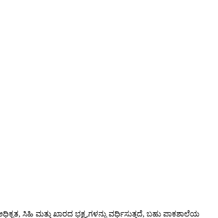
ತ, ಸಿಹಿ ಮತ್ತು ಖಾರದ ಭಕ್ಷ್ಯಗಳನ್ನು ವರ್ಧಿಸುತ್ತದೆ, ಬಹು ಪಾಕಶಾಲೆಯ